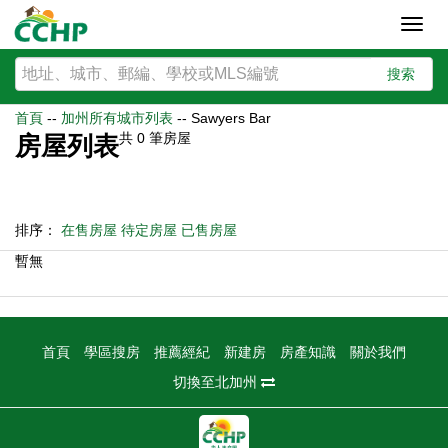
Toggl
navig
搜索
首頁
--
加州所有城市列表
--
Sawyers Bar
共
0
筆房屋
房屋列表
排序：
在售房屋
待定房屋
已售房屋
暫無
首頁
學區搜房
推薦經紀
新建房
房產知識
關於我們
切換至北加州