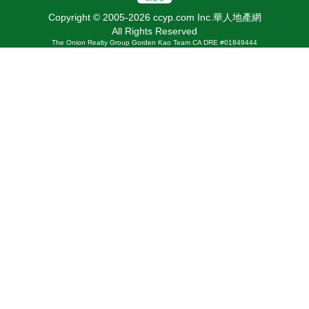
Copyright © 2005-2026 ccyp.com Inc.華人地產網
All Rights Reserved
The Onion Realty Group Gorden Kao Team CA DRE #01849444