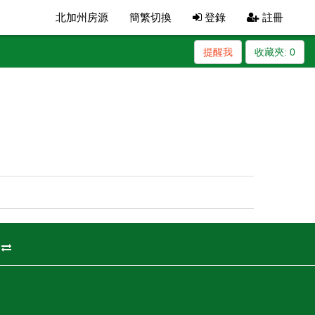
北加州房源
簡繁切換
登錄
註冊
提醒我
收藏夾:
0
州