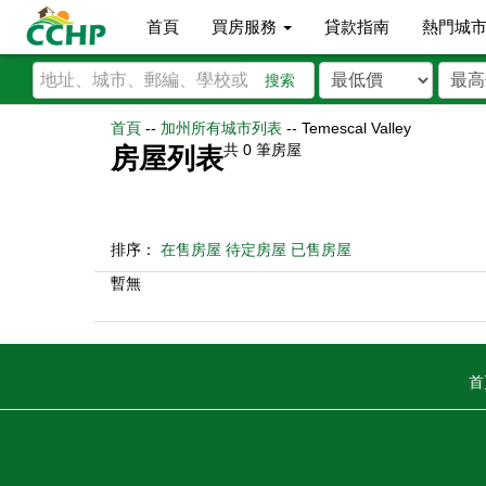
首頁
買房服務
貸款指南
熱門城
搜索
首頁
--
加州所有城市列表
--
Temescal Valley
共
0
筆房屋
房屋列表
排序：
在售房屋
待定房屋
已售房屋
暫無
首