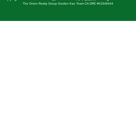
The Onion Realty Group Gorden Kao Team CA DRE #01849444