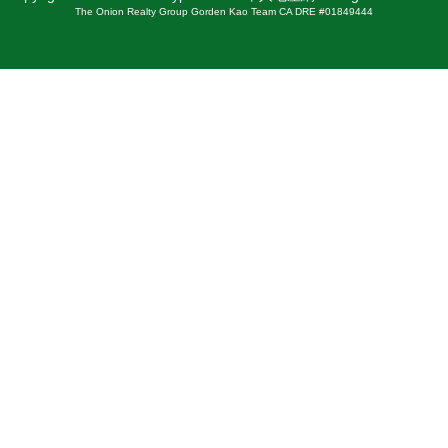
The Onion Realty Group Gorden Kao Team CA DRE #01849444