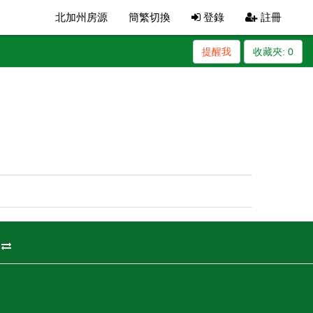
北加州房源
簡繁切換
登錄
註冊
提醒我
收藏夾:
0
州