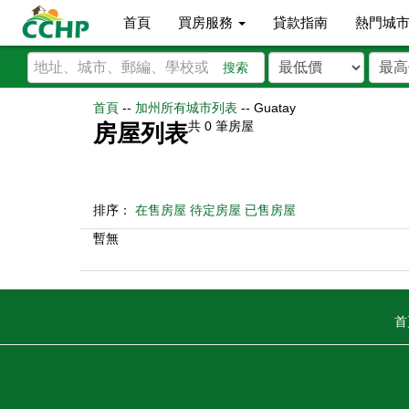
首頁
買房服務
貸款指南
熱門城
搜索
首頁
--
加州所有城市列表
--
Guatay
共
0
筆房屋
房屋列表
排序：
在售房屋
待定房屋
已售房屋
暫無
首