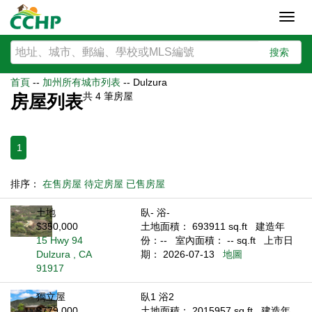
Toggl
navig
搜索
首頁
--
加州所有城市列表
--
Dulzura
共
4
筆房屋
房屋列表
1
排序：
在售房屋
待定房屋
已售房屋
土地
臥- 浴-
$350,000
土地面積： 693911 sq.ft
建造年
15 Hwy 94
份：--
室內面積： -- sq.ft
上市日
Dulzura , CA
期： 2026-07-13
地圖
91917
獨立屋
臥1 浴2
$779,000
土地面積： 2015957 sq.ft
建造年