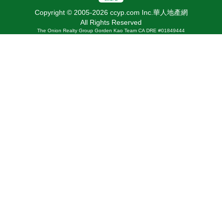
Copyright © 2005-2026 ccyp.com Inc.華人地產網
All Rights Reserved
The Onion Realty Group Gorden Kao Team CA DRE #01849444