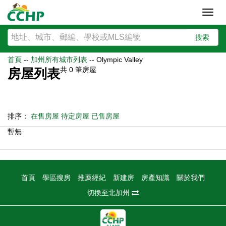
Toggl
navig
搜索
首頁
--
加州所有城市列表
--
Olympic Valley
共
0
筆房屋
房屋列表
排序：
在售房屋
待定房屋
已售房屋
暫無
首頁
學區搜房
推薦經紀
新建房
房產知識
關於我們
切換至北加州