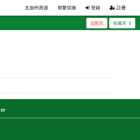
北加州房源
簡繁切換
登錄
註冊
提醒我
收藏夾:
0
州