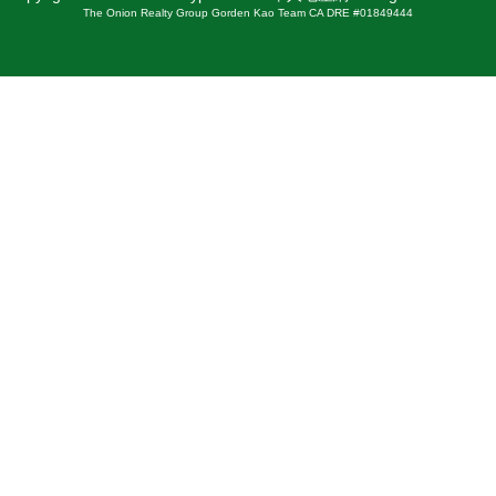
The Onion Realty Group Gorden Kao Team CA DRE #01849444