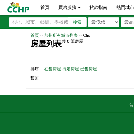
首頁
買房服務
貸款指南
熱門城
搜索
首頁
--
加州所有城市列表
--
Clio
共
0
筆房屋
房屋列表
排序：
在售房屋
待定房屋
已售房屋
暫無
首