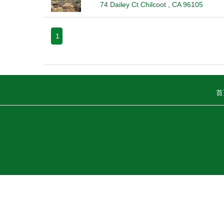
74 Dailey Ct Chilcoot , CA 96105
1
首