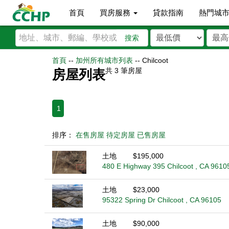
首頁
買房服務
貸款指南
熱門城
搜索
首頁
--
加州所有城市列表
--
Chilcoot
共
3
筆房屋
房屋列表
1
排序：
在售房屋
待定房屋
已售房屋
土地
$195,000
480 E Highway 395 Chilcoot , CA 9610
土地
$23,000
95322 Spring Dr Chilcoot , CA 96105
土地
$90,000