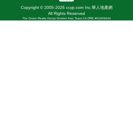
Copyright © 2005-2026 ccyp.com Inc.華人地產網
All Rights Reserved
The Onion Realty Group Gorden Kao Team CA DRE #01849444