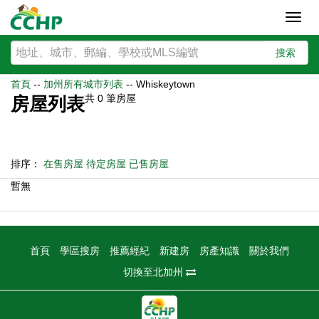
Toggl
navig
搜索
首頁
--
加州所有城市列表
--
Whiskeytown
共
0
筆房屋
房屋列表
排序：
在售房屋
待定房屋
已售房屋
暫無
首頁
學區搜房
推薦經紀
新建房
房產知識
關於我們
切換至北加州