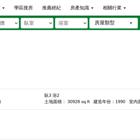
市
學區搜房
推薦經紀
房產知識
相關行業
房屋類型
臥3 浴2
1
土地面積： 30928 sq.ft
建造年份：1990
室內面積