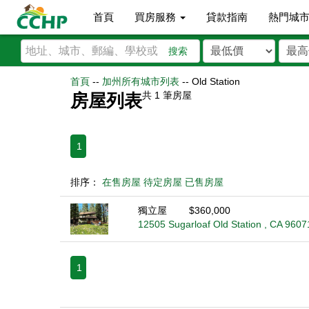
首頁
買房服務
貸款指南
熱門城
搜索
首頁
--
加州所有城市列表
--
Old Station
共
1
筆房屋
房屋列表
1
排序：
在售房屋
待定房屋
已售房屋
獨立屋
$360,000
12505 Sugarloaf Old Station , CA 9607
1