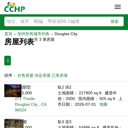
Toggl
navig
搜索
首頁
--
加州所有城市列表
--
Douglas City
共
3
筆房屋
房屋列表
1
排序：
在售房屋
待定房屋
已售房屋
其他類型
臥2 浴2
$335,000
土地面積： 217800 sq.ft
建造年
271 Thistle
份：2000
室內面積： 925 sq.ft
上
Douglas City , CA
市日期： 2026-07-01
地圖
96024
獨立屋
臥3 浴3
$575,000
土地面積： 54886 sq.ft
建造年份：