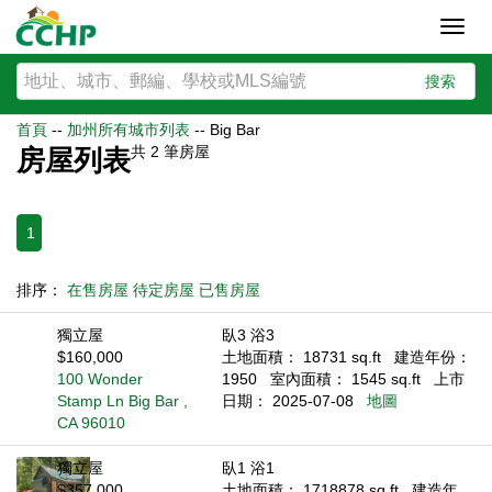
Toggl
navig
搜索
首頁
--
加州所有城市列表
--
Big Bar
共
2
筆房屋
房屋列表
1
排序：
在售房屋
待定房屋
已售房屋
獨立屋
臥3 浴3
$160,000
土地面積： 18731 sq.ft
建造年份：
100 Wonder
1950
室內面積： 1545 sq.ft
上市
Stamp Ln Big Bar ,
日期： 2025-07-08
地圖
CA 96010
獨立屋
臥1 浴1
$357,000
土地面積： 1718878 sq.ft
建造年