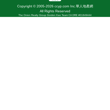
Copyright © 2005-2026 ccyp.com Inc.華人地產網
All Rights Reserved
The Onion Realty Group Gorden Kao Team CA DRE #01849444