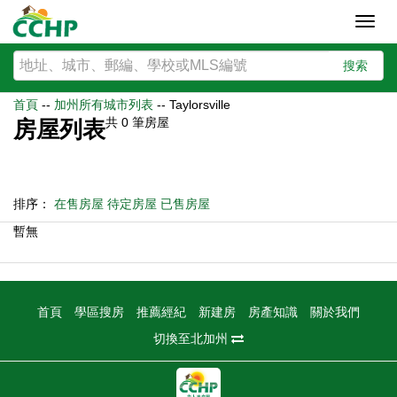
Toggl
navig
搜索
首頁
--
加州所有城市列表
--
Taylorsville
共
0
筆房屋
房屋列表
排序：
在售房屋
待定房屋
已售房屋
暫無
首頁
學區搜房
推薦經紀
新建房
房產知識
關於我們
切換至北加州