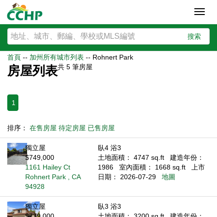
Toggl
navig
搜索
首頁
--
加州所有城市列表
--
Rohnert Park
共
5
筆房屋
房屋列表
1
排序：
在售房屋
待定房屋
已售房屋
獨立屋
臥4 浴3
$749,000
土地面積： 4747 sq.ft
建造年份：
1161 Hailey Ct
1986
室內面積： 1668 sq.ft
上市
Rohnert Park , CA
日期： 2026-07-29
地圖
94928
獨立屋
臥3 浴3
$739,000
土地面積： 3200 sq.ft
建造年份：