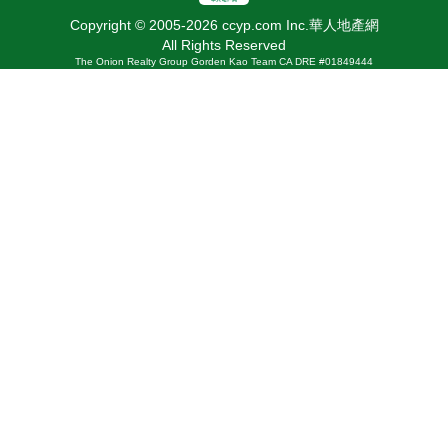
Copyright © 2005-2026 ccyp.com Inc.華人地產網
All Rights Reserved
The Onion Realty Group Gorden Kao Team CA DRE #01849444