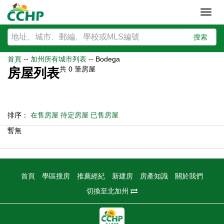
Toggl
navig
搜索
首頁
--
加州所有城市列表
--
Bodega
共
0
筆房屋
房屋列表
排序：
在售房屋
待定房屋
已售房屋
暫無
首頁
學區搜房
推薦經紀
新建房
房產知識
關於我們
切換至北加州