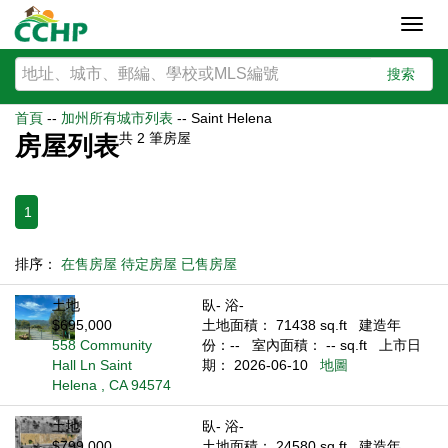
Toggl
navig
搜索
首頁
--
加州所有城市列表
--
Saint Helena
共
2
筆房屋
房屋列表
1
排序：
在售房屋
待定房屋
已售房屋
土地
臥- 浴-
$695,000
土地面積： 71438 sq.ft
建造年
558 Community
份：--
室內面積： -- sq.ft
上市日
Hall Ln Saint
期： 2026-06-10
地圖
Helena , CA 94574
土地
臥- 浴-
$799,000
土地面積： 24580 sq.ft
建造年