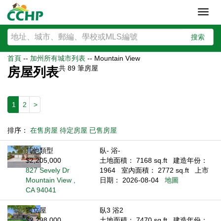
Toggl
navig
搜索
首頁
--
加州所有城市列表
--
Mountain View
共
89
筆房屋
房屋列表
1
2
>
排序：
在售房屋
待定房屋
已售房屋
其他類型
臥- 浴-
$2,205,000
土地面積： 7168 sq.ft
建造年份：
827 Sevely Dr
1964
室內面積： 2772 sq.ft
上市
Mountain View ,
日期： 2026-08-04
地圖
CA 94041
獨立屋
臥3 浴2
$2,298,000
土地面積： 7470 sq.ft
建造年份：