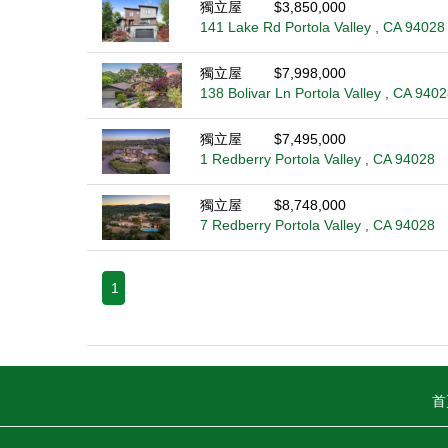
獨立屋
$3,850,000
141 Lake Rd Portola Valley , CA 94028
獨立屋
$7,998,000
138 Bolivar Ln Portola Valley , CA 940
獨立屋
$7,495,000
1 Redberry Portola Valley , CA 94028
獨立屋
$8,748,000
7 Redberry Portola Valley , CA 94028
1
首