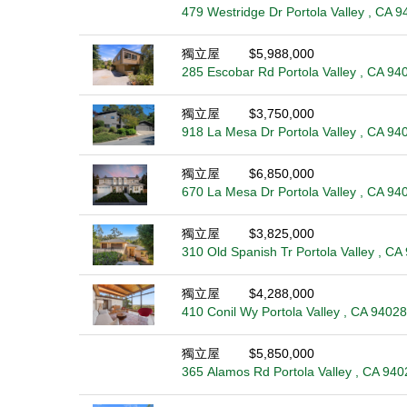
479 Westridge Dr Portola Valley , CA 
獨立屋
$5,988,000
285 Escobar Rd Portola Valley , CA 94
獨立屋
$3,750,000
918 La Mesa Dr Portola Valley , CA 94
獨立屋
$6,850,000
670 La Mesa Dr Portola Valley , CA 94
獨立屋
$3,825,000
310 Old Spanish Tr Portola Valley , CA
獨立屋
$4,288,000
410 Conil Wy Portola Valley , CA 94028
獨立屋
$5,850,000
365 Alamos Rd Portola Valley , CA 940