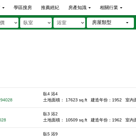
市
學區搜房
推薦經紀
房產知識
相關行業
房屋類型
臥4 浴4
A 94028
土地面積： 17623 sq.ft
建造年份：1952
室內面積
臥3 浴2
028
土地面積： 10509 sq.ft
建造年份：1962
室內面積
臥5 浴9