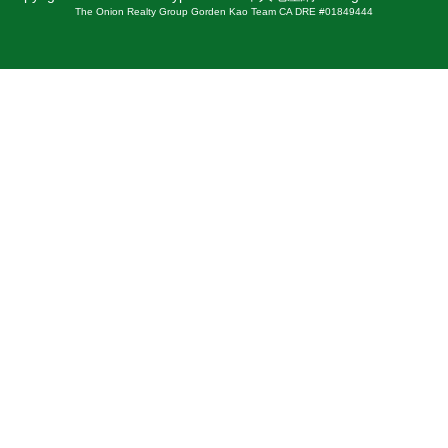
The Onion Realty Group Gorden Kao Team CA DRE #01849444