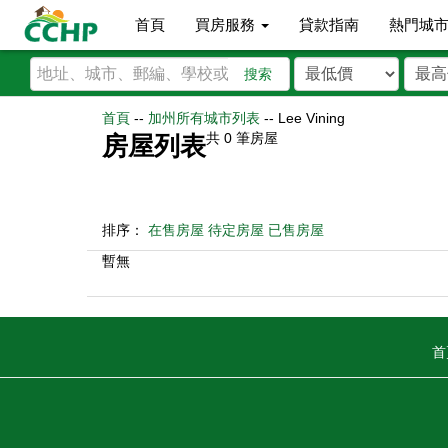
首頁
買房服務
貸款指南
熱門城
搜索
首頁
--
加州所有城市列表
--
Lee Vining
共
0
筆房屋
房屋列表
排序：
在售房屋
待定房屋
已售房屋
暫無
首