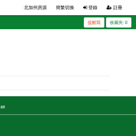
北加州房源
簡繁切換
登錄
註冊
提醒我
收藏夾:
0
州