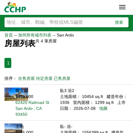
Toggl
navig
搜索
首頁
--
加州所有城市列表
--
San Ardo
共
4
筆房屋
房屋列表
1
排序：
在售房屋
待定房屋
已售房屋
獨立屋
臥3 浴2
$476,000
土地面積： 10454 sq.ft
建造年份：
62420 Railroad St
1936
室內面積： 1299 sq.ft
上市
San Ardo , CA
日期： 2026-07-08
地圖
93450
土地
臥- 浴-
$375,000
土地面積： 1556399 sq.ft
建造年