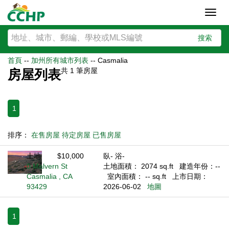
Toggl
navig
搜索
首頁
--
加州所有城市列表
--
Casmalia
共
1
筆房屋
房屋列表
1
排序：
在售房屋
待定房屋
已售房屋
土地
$10,000
臥- 浴-
0 Malvern St
土地面積： 2074 sq.ft
建造年份：--
Casmalia , CA
室內面積： -- sq.ft
上市日期：
93429
2026-06-02
地圖
1