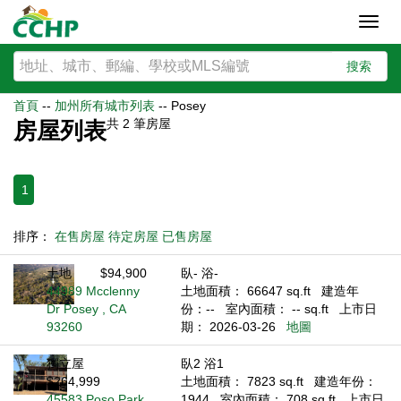
Toggl
navig
搜索
首頁
--
加州所有城市列表
--
Posey
共
2
筆房屋
房屋列表
1
排序：
在售房屋
待定房屋
已售房屋
土地
$94,900
臥- 浴-
44989 Mcclenny
土地面積： 66647 sq.ft
建造年
Dr Posey , CA
份：--
室內面積： -- sq.ft
上市日
93260
期： 2026-03-26
地圖
獨立屋
臥2 浴1
$264,999
土地面積： 7823 sq.ft
建造年份：
45583 Poso Park
1944
室內面積： 708 sq.ft
上市日