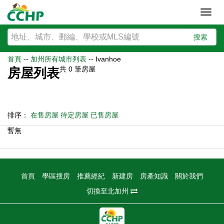
Toggl
navig
搜索
首頁
--
加州所有城市列表
--
Ivanhoe
共
0
筆房屋
房屋列表
排序：
在售房屋
待定房屋
已售房屋
暫無
首頁
學區搜房
推薦經紀
新建房
房產知識
關於我們
切換至北加州