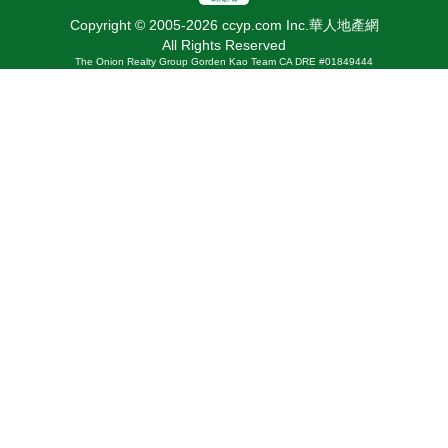
Copyright © 2005-2026 ccyp.com Inc.華人地產網
All Rights Reserved
The Onion Realty Group Gorden Kao Team CA DRE #01849444