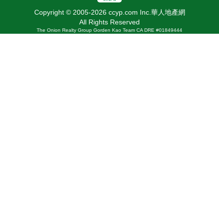
Copyright © 2005-2026 ccyp.com Inc.華人地產網
All Rights Reserved
The Onion Realty Group Gorden Kao Team CA DRE #01849444