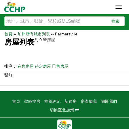
Toggl
navig
搜索
首頁
--
加州所有城市列表
--
Farmersville
共
0
筆房屋
房屋列表
排序：
在售房屋
待定房屋
已售房屋
暫無
首頁
學區搜房
推薦經紀
新建房
房產知識
關於我們
切換至北加州