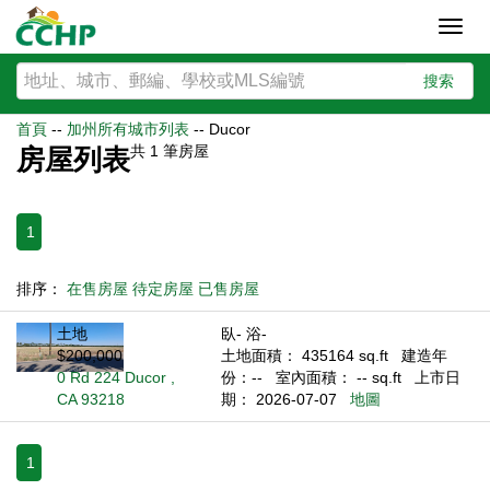
Toggl
navig
搜索
首頁
--
加州所有城市列表
--
Ducor
共
1
筆房屋
房屋列表
1
排序：
在售房屋
待定房屋
已售房屋
土地
臥- 浴-
$200,000
土地面積： 435164 sq.ft
建造年
0 Rd 224 Ducor ,
份：--
室內面積： -- sq.ft
上市日
CA 93218
期： 2026-07-07
地圖
1