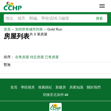
Toggl
navig
搜索
首頁
--
加州所有城市列表
--
Gold Run
共
0
筆房屋
房屋列表
排序：
在售房屋
待定房屋
已售房屋
暫無
首頁
學區搜房
推薦經紀
新建房
房產知識
關於我們
切換至北加州