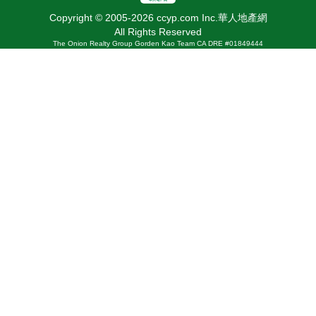
Copyright © 2005-2026 ccyp.com Inc.華人地產網
All Rights Reserved
The Onion Realty Group Gorden Kao Team CA DRE #01849444