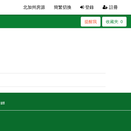
北加州房源
簡繁切換
登錄
註冊
提醒我
收藏夾:
0
州