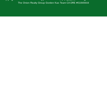
The Onion Realty Group Gorden Kao Team CA DRE #01849444