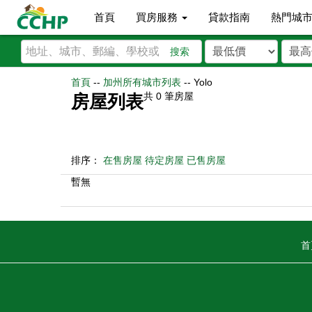
首頁
買房服務
貸款指南
熱門城
搜索
首頁
--
加州所有城市列表
--
Yolo
共
0
筆房屋
房屋列表
排序：
在售房屋
待定房屋
已售房屋
暫無
首