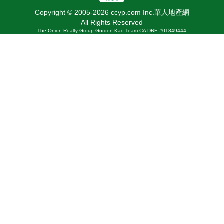
Copyright © 2005-2026 ccyp.com Inc.華人地產網
All Rights Reserved
The Onion Realty Group Gorden Kao Team CA DRE #01849444