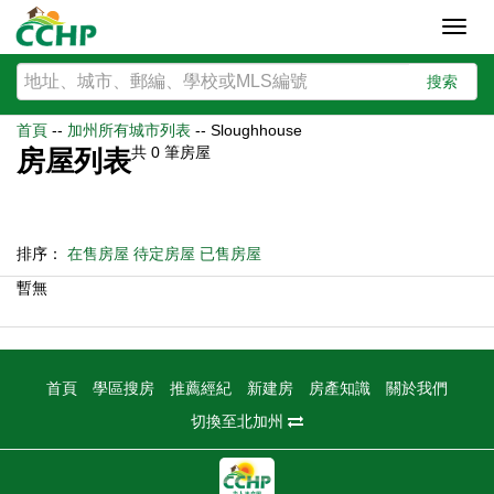
Toggl
navig
搜索
首頁
--
加州所有城市列表
--
Sloughhouse
共
0
筆房屋
房屋列表
排序：
在售房屋
待定房屋
已售房屋
暫無
首頁
學區搜房
推薦經紀
新建房
房產知識
關於我們
切換至北加州