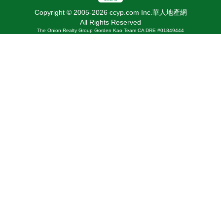
Copyright © 2005-2026 ccyp.com Inc.華人地產網
All Rights Reserved
The Onion Realty Group Gorden Kao Team CA DRE #01849444