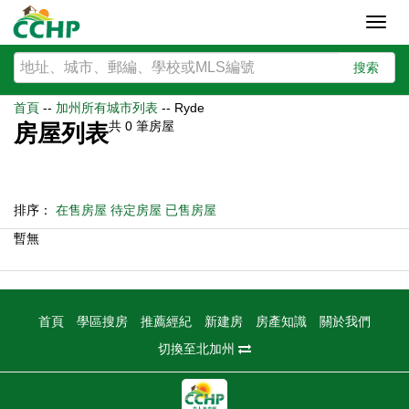
Toggl
navig
搜索
首頁
--
加州所有城市列表
--
Ryde
共
0
筆房屋
房屋列表
排序：
在售房屋
待定房屋
已售房屋
暫無
首頁
學區搜房
推薦經紀
新建房
房產知識
關於我們
切換至北加州