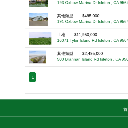
193 Oxbow Marina Dr Isleton , CA 956
其他類型
$495,000
191 Oxbow Marina Dr Isleton , CA 956
土地
$11,950,000
16071 Tyler Island Rd Isleton , CA 956
其他類型
$2,495,000
500 Brannan Island Rd Isleton , CA 95
1
首