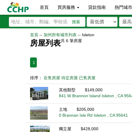
首頁
買房服務
貸款指南
熱門城
搜索
首頁
--
加州所有城市列表
--
Isleton
共
6
筆房屋
房屋列表
1
排序：
在售房屋
待定房屋
已售房屋
其他類型
$149,000
841 W Brannon Island Isleton , CA 956
土地
$205,000
0 Brannan Isle Rd Isleton , CA 95641
獨立屋
$428,000