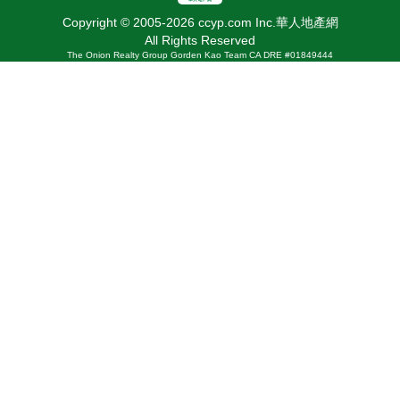
Copyright © 2005-2026 ccyp.com Inc.華人地產網
All Rights Reserved
The Onion Realty Group Gorden Kao Team CA DRE #01849444