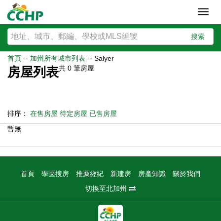
Toggl
navig
搜索
首頁
--
加州所有城市列表
--
Salyer
共
0
筆房屋
房屋列表
排序：
在售房屋
待定房屋
已售房屋
暫無
首頁
學區搜房
推薦經紀
新建房
房產知識
關於我們
切換至北加州