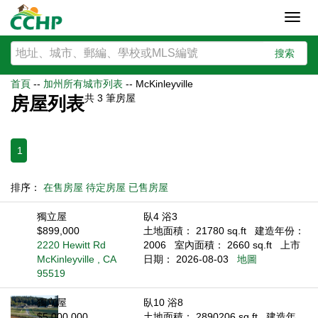
Toggl
navig
搜索
首頁
--
加州所有城市列表
--
McKinleyville
共
3
筆房屋
房屋列表
1
排序：
在售房屋
待定房屋
已售房屋
獨立屋
臥4 浴3
$899,000
土地面積： 21780 sq.ft
建造年份：
2220 Hewitt Rd
2006
室內面積： 2660 sq.ft
上市
McKinleyville , CA
日期： 2026-08-03
地圖
95519
獨立屋
臥10 浴8
$5,000,000
土地面積： 2890206 sq.ft
建造年