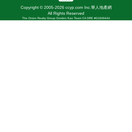
Copyright © 2005-2026 ccyp.com Inc.華人地產網
All Rights Reserved
The Onion Realty Group Gorden Kao Team CA DRE #01849444