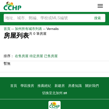
Toggl
navig
搜索
首頁
--
加州所有城市列表
--
Vernalis
共
0
筆房屋
房屋列表
排序：
在售房屋
待定房屋
已售房屋
暫無
首頁
學區搜房
推薦經紀
新建房
房產知識
關於我們
切換至北加州