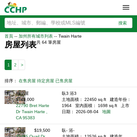
Toggl
navig
搜索
首頁
--
加州所有城市列表
--
Twain Harte
共
64
筆房屋
房屋列表
1
2
>
排序：
在售房屋
待定房屋
已售房屋
獨立屋
臥3 浴3
$749,000
土地面積： 22450 sq.ft
建造年份：
22790 Bret Harte
1964
室內面積： 1698 sq.ft
上市
Dr Twain Harte ,
日期： 2026-08-04
地圖
CA 95383
土地
$19,500
臥- 浴-
23265 Quail Dr
土地面積： 12526 sq.ft
建造年