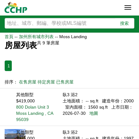
Toggl
navig
搜索
首頁
--
加州所有城市列表
--
Moss Landing
共
9
筆房屋
房屋列表
1
排序：
在售房屋
待定房屋
已售房屋
其他類型
臥3 浴2
$419,000
土地面積： -- sq.ft
建造年份：2000
800 Dolan Unit 3
室內面積： 1560 sq.ft
上市日期：
Moss Landing , CA
2026-07-30
地圖
95039
其他類型
臥3 浴2
$375,000
土地面積： -- sq.ft
建造年份：1997