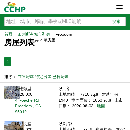
Toggl
navig
搜索
首頁
--
加州所有城市列表
--
Freedom
共
2
筆房屋
房屋列表
1
排序：
在售房屋
待定房屋
已售房屋
其他類型
臥- 浴-
$725,000
土地面積： 7710 sq.ft
建造年份：
4 Roache Rd
1940
室內面積： 1058 sq.ft
上市
Freedom , CA
日期： 2026-08-03
地圖
95019
聯排別墅
臥3 浴3
$765,000
土地面積： -- sq.ft
建造年份：2007