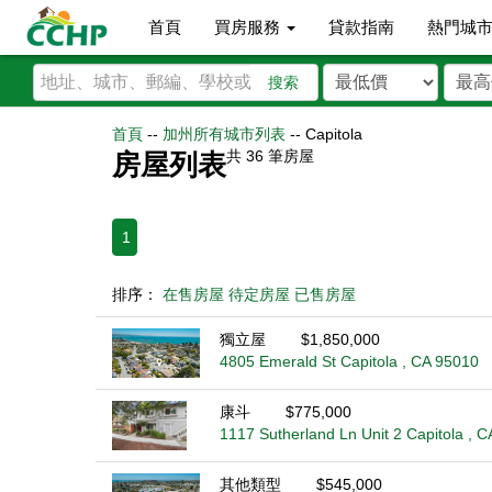
首頁
買房服務
貸款指南
熱門城
搜索
首頁
--
加州所有城市列表
--
Capitola
共
36
筆房屋
房屋列表
1
排序：
在售房屋
待定房屋
已售房屋
獨立屋
$1,850,000
4805 Emerald St Capitola , CA 95010
康斗
$775,000
1117 Sutherland Ln Unit 2 Capitola , 
其他類型
$545,000