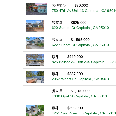
其他類型
$70,000
750 47th Av Unit 13 Capitola , CA 9501
獨立屋
$925,000
620 Sunset Dr Capitola , CA 95010
獨立屋
$1,595,000
622 Sunset Dr Capitola , CA 95010
康斗
$949,000
825 Balboa Av Unit 205 Capitola , CA 
康斗
$887,999
2052 Wharf Rd Capitola , CA 95010
獨立屋
$1,100,000
4800 Opal St Capitola , CA 95010
康斗
$895,000
4251 Sea Pines Ct Capitola , CA 95010