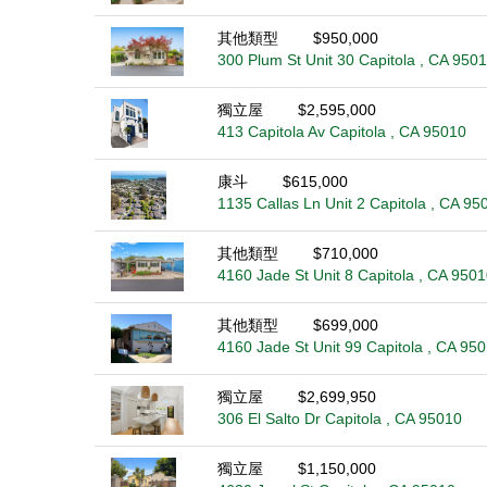
其他類型
$950,000
300 Plum St Unit 30 Capitola , CA 950
獨立屋
$2,595,000
413 Capitola Av Capitola , CA 95010
康斗
$615,000
1135 Callas Ln Unit 2 Capitola , CA 95
其他類型
$710,000
4160 Jade St Unit 8 Capitola , CA 9501
其他類型
$699,000
4160 Jade St Unit 99 Capitola , CA 95
獨立屋
$2,699,950
306 El Salto Dr Capitola , CA 95010
獨立屋
$1,150,000