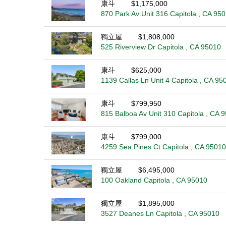
康斗
$1,175,000
870 Park Av Unit 316 Capitola , CA 95
獨立屋
$1,808,000
525 Riverview Dr Capitola , CA 95010
康斗
$625,000
1139 Callas Ln Unit 4 Capitola , CA 95
康斗
$799,950
815 Balboa Av Unit 310 Capitola , CA 
康斗
$799,000
4259 Sea Pines Ct Capitola , CA 95010
獨立屋
$6,495,000
100 Oakland Capitola , CA 95010
獨立屋
$1,895,000
3527 Deanes Ln Capitola , CA 95010