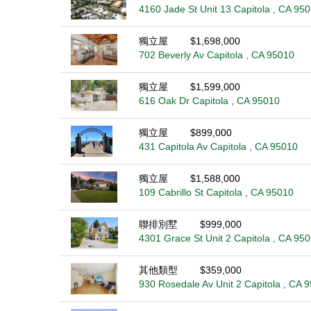
4160 Jade St Unit 13 Capitola , CA 95
獨立屋
$1,698,000
702 Beverly Av Capitola , CA 95010
獨立屋
$1,599,000
616 Oak Dr Capitola , CA 95010
獨立屋
$899,000
431 Capitola Av Capitola , CA 95010
獨立屋
$1,588,000
109 Cabrillo St Capitola , CA 95010
聯排別墅
$999,000
4301 Grace St Unit 2 Capitola , CA 95
其他類型
$359,000
930 Rosedale Av Unit 2 Capitola , CA 