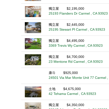
獨立屋
$2,195,000
25193 Flanders Dr Carmel , CA 93923
獨立屋
$2,445,000
25195 Stewart Pl Carmel , CA 93923
獨立屋
$4,495,000
3369 Trevis Wy Carmel , CA 93923
獨立屋
$4,700,000
23 Mentone Rd Carmel , CA 93923
康斗
$925,000
24501 Via Mar Monte Unit 77 Carmel ,
土地
$4,675,000
42 Tehama Carmel , CA 93923
獨立屋
$4,350,000