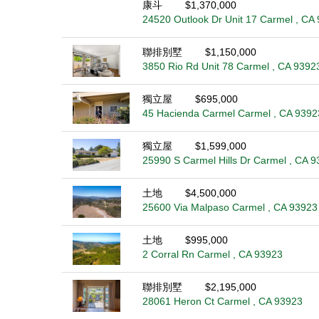
康斗
$1,370,000
24520 Outlook Dr Unit 17 Carmel , CA
聯排別墅
$1,150,000
3850 Rio Rd Unit 78 Carmel , CA 9392
獨立屋
$695,000
45 Hacienda Carmel Carmel , CA 9392
獨立屋
$1,599,000
25990 S Carmel Hills Dr Carmel , CA 
土地
$4,500,000
25600 Via Malpaso Carmel , CA 93923
土地
$995,000
2 Corral Rn Carmel , CA 93923
聯排別墅
$2,195,000
28061 Heron Ct Carmel , CA 93923