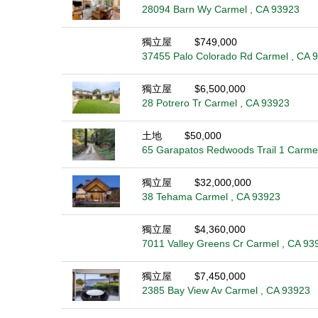
28094 Barn Wy Carmel , CA 93923
獨立屋
$749,000
37455 Palo Colorado Rd Carmel , CA 
獨立屋
$6,500,000
28 Potrero Tr Carmel , CA 93923
土地
$50,000
65 Garapatos Redwoods Trail 1 Carme
獨立屋
$32,000,000
38 Tehama Carmel , CA 93923
獨立屋
$4,360,000
7011 Valley Greens Cr Carmel , CA 93
獨立屋
$7,450,000
2385 Bay View Av Carmel , CA 93923