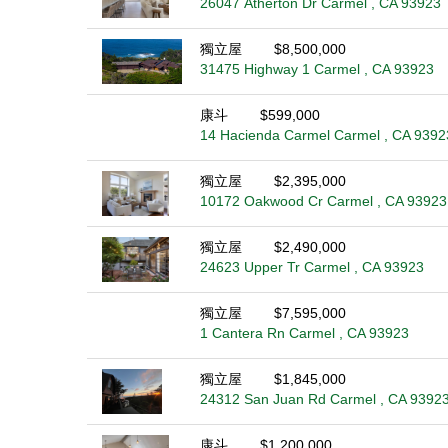
26047 Atherton Dr Carmel , CA 93923
獨立屋
$8,500,000
31475 Highway 1 Carmel , CA 93923
康斗
$599,000
14 Hacienda Carmel Carmel , CA 9392
獨立屋
$2,395,000
10172 Oakwood Cr Carmel , CA 93923
獨立屋
$2,490,000
24623 Upper Tr Carmel , CA 93923
獨立屋
$7,595,000
1 Cantera Rn Carmel , CA 93923
獨立屋
$1,845,000
24312 San Juan Rd Carmel , CA 9392
康斗
$1,200,000