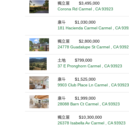
獨立屋
$3,495,000
Corona Rd Carmel , CA 93923
康斗
$1,030,000
181 Hacienda Carmel Carmel , CA 939
獨立屋
$2,800,000
24778 Guadalupe St Carmel , CA 9392
土地
$799,000
37 E Pronghorn Carmel , CA 93923
康斗
$1,525,000
9903 Club Place Ln Carmel , CA 93923
康斗
$1,999,000
28088 Barn Ct Carmel , CA 93923
獨立屋
$10,300,000
26378 Isabella Av Carmel , CA 93923