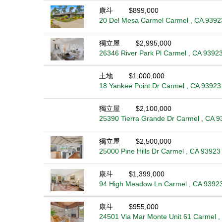
康斗
$899,000
20 Del Mesa Carmel Carmel , CA 9392
獨立屋
$2,995,000
26346 River Park Pl Carmel , CA 9392
土地
$1,000,000
18 Yankee Point Dr Carmel , CA 93923
獨立屋
$2,100,000
25390 Tierra Grande Dr Carmel , CA 9
獨立屋
$2,500,000
25000 Pine Hills Dr Carmel , CA 93923
康斗
$1,399,000
94 High Meadow Ln Carmel , CA 9392
康斗
$955,000
24501 Via Mar Monte Unit 61 Carmel ,