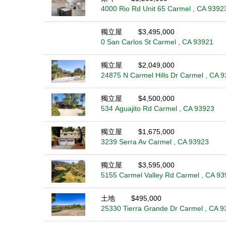
4000 Rio Rd Unit 65 Carmel , CA 9392
獨立屋
$3,495,000
0 San Carlos St Carmel , CA 93921
獨立屋
$2,049,000
24875 N Carmel Hills Dr Carmel , CA 
獨立屋
$4,500,000
534 Aguajito Rd Carmel , CA 93923
獨立屋
$1,675,000
3239 Serra Av Carmel , CA 93923
獨立屋
$3,595,000
5155 Carmel Valley Rd Carmel , CA 93
土地
$495,000
25330 Tierra Grande Dr Carmel , CA 9