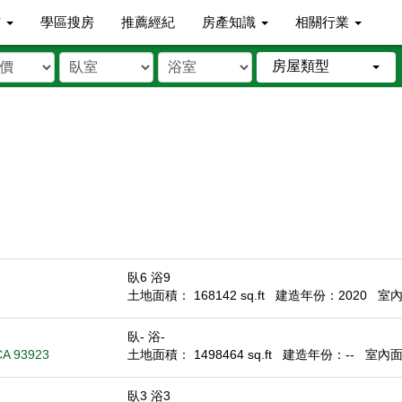
市
學區搜房
推薦經紀
房產知識
相關行業
房屋類型
臥6 浴9
土地面積： 168142 sq.ft
建造年份：2020
室內面
臥- 浴-
CA 93923
土地面積： 1498464 sq.ft
建造年份：--
室內面積
臥3 浴3