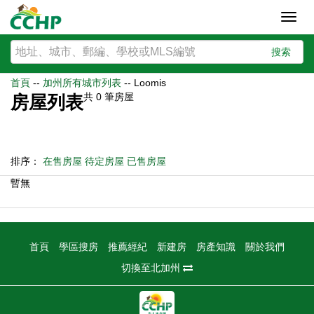
Toggl
navig
搜索
首頁
--
加州所有城市列表
--
Loomis
共
0
筆房屋
房屋列表
排序：
在售房屋
待定房屋
已售房屋
暫無
首頁
學區搜房
推薦經紀
新建房
房產知識
關於我們
切換至北加州