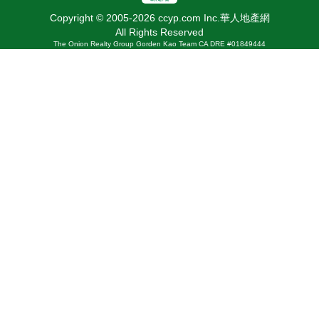
Copyright © 2005-2026 ccyp.com Inc.華人地產網
All Rights Reserved
The Onion Realty Group Gorden Kao Team CA DRE #01849444