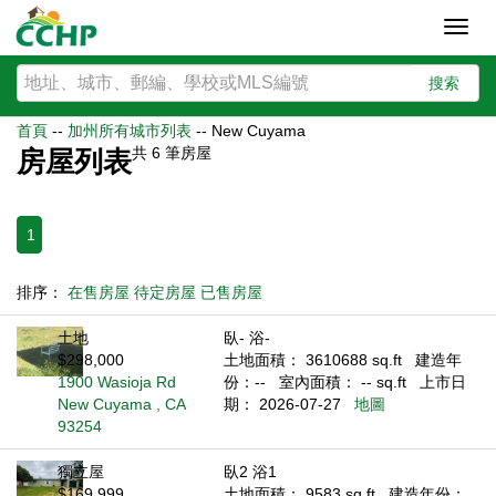
Toggl
navig
搜索
首頁
--
加州所有城市列表
--
New Cuyama
共
6
筆房屋
房屋列表
1
排序：
在售房屋
待定房屋
已售房屋
土地
臥- 浴-
$298,000
土地面積： 3610688 sq.ft
建造年
1900 Wasioja Rd
份：--
室內面積： -- sq.ft
上市日
New Cuyama , CA
期： 2026-07-27
地圖
93254
獨立屋
臥2 浴1
$169,999
土地面積： 9583 sq.ft
建造年份：