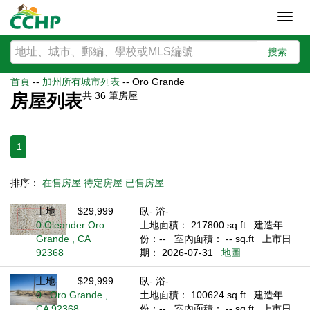
Toggl
navig
搜索
首頁
--
加州所有城市列表
--
Oro Grande
共
36
筆房屋
房屋列表
1
排序：
在售房屋
待定房屋
已售房屋
土地
$29,999
臥- 浴-
0 Oleander Oro
土地面積： 217800 sq.ft
建造年
Grande , CA
份：--
室內面積： -- sq.ft
上市日
92368
期： 2026-07-31
地圖
土地
$29,999
臥- 浴-
0 . Oro Grande ,
土地面積： 100624 sq.ft
建造年
CA 92368
份：--
室內面積： -- sq.ft
上市日