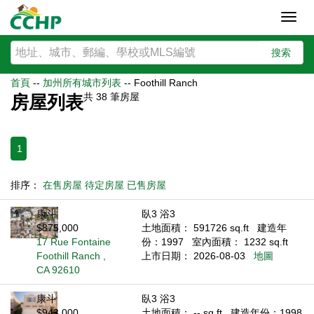
Toggl
navig
搜索
首頁
--
加州所有城市列表
--
Foothill Ranch
共
38
筆房屋
房屋列表
1
排序：
在售房屋
待定房屋
已售房屋
康斗
臥3 浴3
$875,000
土地面積： 591726 sq.ft
建造年
17 Rue Fontaine
份：1997
室內面積： 1232 sq.ft
Foothill Ranch ,
上市日期： 2026-08-03
地圖
CA 92610
康斗
臥3 浴3
$943,000
土地面積： -- sq.ft
建造年份：1998