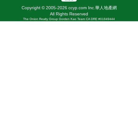
Copyright © 2005-2026 ccyp.com Inc.華人地產網
All Rights Reserved
The Onion Realty Group Gorden Kao Team CA DRE #01849444