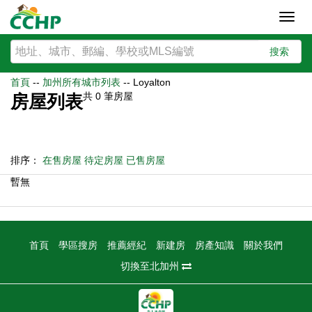
Toggl
navig
搜索
首頁
--
加州所有城市列表
--
Loyalton
共
0
筆房屋
房屋列表
排序：
在售房屋
待定房屋
已售房屋
暫無
首頁
學區搜房
推薦經紀
新建房
房產知識
關於我們
切換至北加州