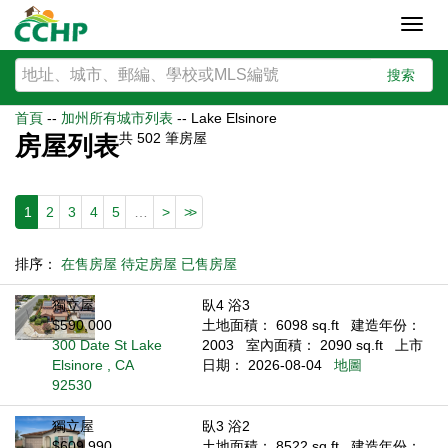
Toggl
navig
搜索
首頁
--
加州所有城市列表
--
Lake Elsinore
共
502
筆房屋
房屋列表
1
2
3
4
5
…
>
>>
排序：
在售房屋
待定房屋
已售房屋
獨立屋
臥4 浴3
$590,000
土地面積： 6098 sq.ft
建造年份：
300 Date St Lake
2003
室內面積： 2090 sq.ft
上市
Elsinore , CA
日期： 2026-08-04
地圖
92530
獨立屋
臥3 浴2
$609,990
土地面積： 8522 sq.ft
建造年份：