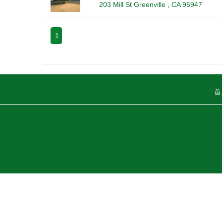
203 Mill St Greenville , CA 95947
1
首