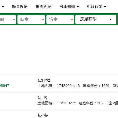
市
學區搜房
推薦經紀
房產知識
相關行業
房屋類型
臥3 浴2
 95947
土地面積： 1742400 sq.ft
建造年份：1991
室內
臥- 浴-
土地面積： 11325 sq.ft
建造年份：2025
室內面積
臥- 浴-