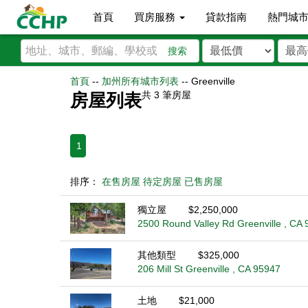
首頁
買房服務
貸款指南
熱門城
搜索
首頁
--
加州所有城市列表
--
Greenville
共
3
筆房屋
房屋列表
1
排序：
在售房屋
待定房屋
已售房屋
獨立屋
$2,250,000
2500 Round Valley Rd Greenville , CA
其他類型
$325,000
206 Mill St Greenville , CA 95947
土地
$21,000