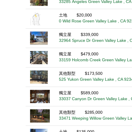
33285 Angeles Green Valley Lake , CA
土地
$20,000
0 Wild Rose Green Valley Lake , CA 9
獨立屋
$339,000
32964 Spruce Dr Green Valley Lake , 
獨立屋
$479,000
33159 Holcomb Creek Green Valley La
其他類型
$173,500
525 Yukon Green Valley Lake , CA 923
獨立屋
$589,000
33037 Canyon Dr Green Valley Lake ,
其他類型
$285,000
33471 Weeping Willow Green Valley La
土地
$135,000