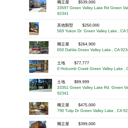
獨立屋
$539,000
33597 Green Valley Lake Rd Green Val
92341
其他類型
$250,000
569 Yukon Dr. Green Valley Lake , CA
獨立屋
$264,900
650 Dahlia Green Valley Lake , CA 92
土地
$77,777
0 Holcomb Creek Green Valley Lake ,
土地
$89,999
33351 Green Valley Lake Rd. Green Va
92341
獨立屋
$475,000
790 Tulip Dr Green Valley Lake , CA 9
獨立屋
$399,000