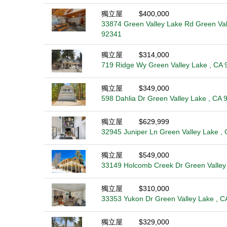
獨立屋
$400,000
33874 Green Valley Lake Rd Green Val
92341
獨立屋
$314,000
719 Ridge Wy Green Valley Lake , CA 
獨立屋
$349,000
598 Dahlia Dr Green Valley Lake , CA 
獨立屋
$629,999
32945 Juniper Ln Green Valley Lake ,
獨立屋
$549,000
33149 Holcomb Creek Dr Green Valley
獨立屋
$310,000
33353 Yukon Dr Green Valley Lake , C
獨立屋
$329,000