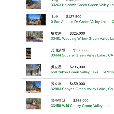
33263 Holcomb Creek Green Valley La
土地
$127,500
0 San Antonio Dr Green Valley Lake , 
獨立屋
$325,000
33481 Weeping Willow Green Valley La
其他類型
$350,000
33444 Squirrel Green Valley Lake , CA
獨立屋
$295,000
658 Yukon Green Valley Lake , CA 923
獨立屋
$459,000
32983 Canyon Green Valley Lake , CA
其他類型
$265,000
33459 Wild Cherry Green Valley Lake 