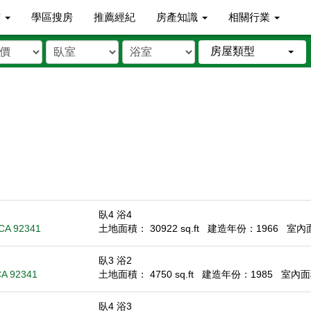
市
學區搜房
推薦經紀
房產知識
相關行業
房屋類型
臥4 浴4
 CA 92341
土地面積： 30922 sq.ft
建造年份：1966
室內面積
臥3 浴2
CA 92341
土地面積： 4750 sq.ft
建造年份：1985
室內面積
臥4 浴3