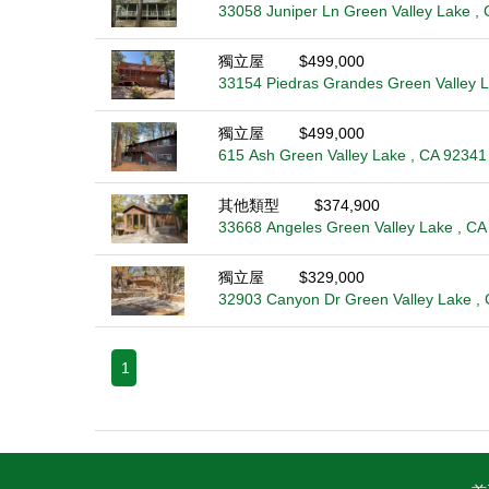
33058 Juniper Ln Green Valley Lake ,
獨立屋
$499,000
33154 Piedras Grandes Green Valley L
獨立屋
$499,000
615 Ash Green Valley Lake , CA 92341
其他類型
$374,900
33668 Angeles Green Valley Lake , CA
獨立屋
$329,000
32903 Canyon Dr Green Valley Lake ,
1