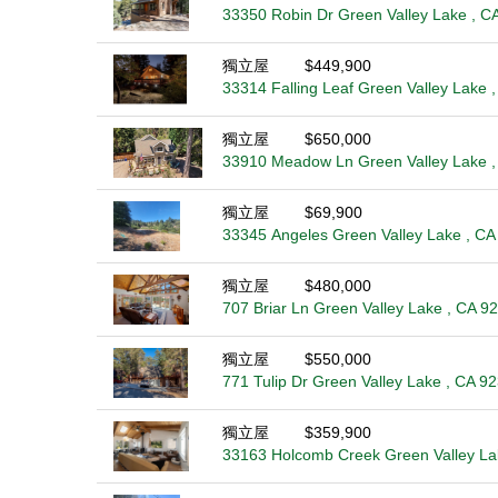
33350 Robin Dr Green Valley Lake , C
獨立屋
$449,900
33314 Falling Leaf Green Valley Lake 
獨立屋
$650,000
33910 Meadow Ln Green Valley Lake ,
獨立屋
$69,900
33345 Angeles Green Valley Lake , CA
獨立屋
$480,000
707 Briar Ln Green Valley Lake , CA 9
獨立屋
$550,000
771 Tulip Dr Green Valley Lake , CA 9
獨立屋
$359,900
33163 Holcomb Creek Green Valley La