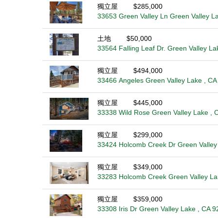
獨立屋
$285,000
33653 Green Valley Ln Green Valley L
土地
$50,000
33564 Falling Leaf Dr. Green Valley L
獨立屋
$494,000
33466 Angeles Green Valley Lake , CA
獨立屋
$445,000
33338 Wild Rose Green Valley Lake , 
獨立屋
$299,000
33424 Holcomb Creek Dr Green Valley
獨立屋
$349,000
33283 Holcomb Creek Green Valley La
獨立屋
$359,000
33308 Iris Dr Green Valley Lake , CA 