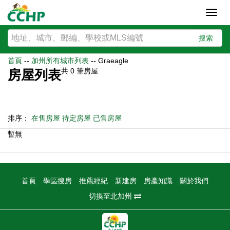
Toggl
navig
搜索
首頁
--
加州所有城市列表
--
Graeagle
共
0
筆房屋
房屋列表
排序：
在售房屋
待定房屋
已售房屋
暫無
首頁
學區搜房
推薦經紀
新建房
房產知識
關於我們
切換至北加州