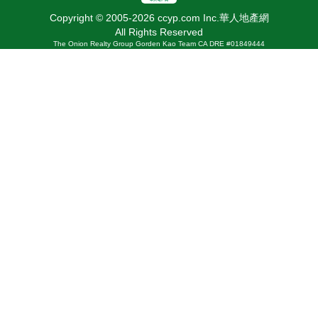
Copyright © 2005-2026 ccyp.com Inc.華人地產網
All Rights Reserved
The Onion Realty Group Gorden Kao Team CA DRE #01849444