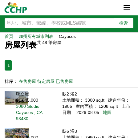
Toggl
navig
搜索
首頁
--
加州所有城市列表
--
Cayucos
共
48
筆房屋
房屋列表
1
排序：
在售房屋
待定房屋
已售房屋
獨立屋
臥2 浴2
$1,845,000
土地面積： 3300 sq.ft
建造年份：
3080 Studio
1986
室內面積： 1208 sq.ft
上市
Cayucos , CA
日期： 2026-08-05
地圖
93430
獨立屋
臥6 浴3
$4,200,000
土地面積： 7980 sq.ft
建造年份：