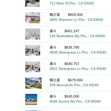
712 Main St Piru , CA 93040
獨立屋
$829,000
3805 Shannon Ln Piru , CA 93040
康斗
$662,197
150 Bushwillow Wy Piru , CA 93040
康斗
$635,780
3838 Silvergrass Ln Piru , CA 93040
康斗
$640,757
3822 Silvergrass Ln Piru , CA 93040
獨立屋
$679,000
209 Murcott Av Piru , CA 93040
康斗
$540,000
4045 Aurora Wy Piru , CA 93040