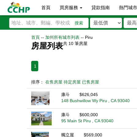
首頁
買房服務
貸款指南
熱門城
搜索
首頁
--
加州所有城市列表
--
Piru
共
10
筆房屋
房屋列表
1
排序：
在售房屋
待定房屋
已售房屋
康斗
$626,045
148 Bushwillow Wy Piru , CA 93040
康斗
$600,000
95 Main St Piru , CA 93040
獨立屋
$569,000