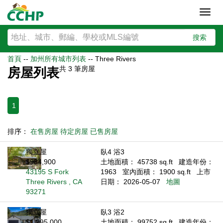
Toggl
navig
搜索
首頁
--
加州所有城市列表
--
Three Rivers
共
3
筆房屋
房屋列表
1
排序：
在售房屋
待定房屋
已售房屋
獨立屋
臥4 浴3
$984,900
土地面積： 45738 sq.ft
建造年份：
43195 S Fork
1963
室內面積： 1900 sq.ft
上市
Three Rivers , CA
日期： 2026-05-07
地圖
93271
獨立屋
臥3 浴2
$1,295,000
土地面積： 99752 sq.ft
建造年份：