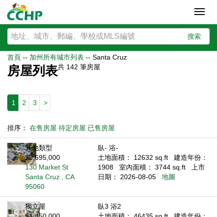
Toggl
navig
搜索
首頁
--
加州所有城市列表
--
Santa Cruz
共
142
筆房屋
房屋列表
1
2
3
>
排序：
在售房屋
待定房屋
已售房屋
其他類型
臥- 浴-
$2,695,000
土地面積： 12632 sq.ft
建造年份：
130 Market St
1908
室內面積： 3744 sq.ft
上市
Santa Cruz , CA
日期： 2026-08-05
地圖
95060
獨立屋
臥3 浴2
$1,450,000
土地面積： 46435 sq.ft
建造年份：